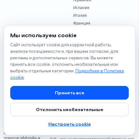
Испания
Италия
Франция
Грузия
Мы используем cookie
Турция
Сайт использует cookie для корректной работы,
анализа посещаемости и, при вашем согласии, для
Бизнесу
Информация
рекламы и дополнительных сервисов. Вы можете
принять все cookie, отклонить необязательные или
выбрать отдельные категории.
Подробнее в Политике
Контакты
Экстренная помощь
cookie
.
Правила оплаты
Публичная оферта
Правила оплаты
Принять все
Правила получения услуги
Правила возврата
Отклонить необязательные
Политика конфиденциальности
TALK
Настроить cookie
О проекте
Центр
психологической
помощи оффлайн и