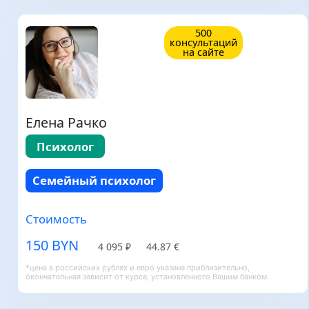
500
консультаций
на сайте
Елена Рачко
Психолог
Семейный психолог
Стоимость
150 BYN
4 095 ₽
44.87 €
*цена в российских рублях и евро указана приблизительно,
окончательная зависит от курса, установленного Вашим банком.