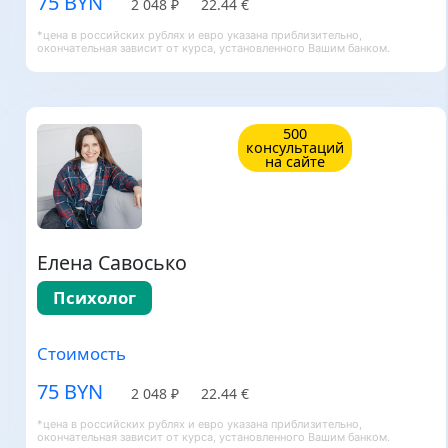
75 BYN
2 048 ₽
22.44 €
*цена в российских рублях и евро указана приблизительно,
окончательная зависит от курса, установленного Вашим банком.
500
консультаций
на сайте
Елена Савосько
Психолог
Стоимость
75 BYN
2 048 ₽
22.44 €
*цена в российских рублях и евро указана приблизительно,
окончательная зависит от курса, установленного Вашим банком.