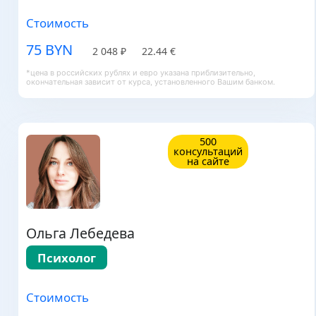
Стоимость
75 BYN
2 048 ₽
22.44 €
*цена в российских рублях и евро указана приблизительно,
окончательная зависит от курса, установленного Вашим банком.
500
консультаций
на сайте
Ольга Лебедева
Психолог
Стоимость