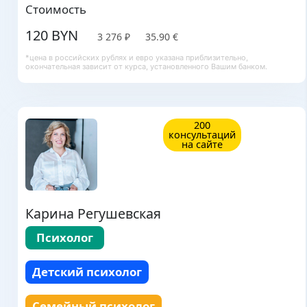
Стоимость
120 BYN
3 276 ₽
35.90 €
*цена в российских рублях и евро указана приблизительно,
окончательная зависит от курса, установленного Вашим банком.
200
консультаций
на сайте
Карина Регушевская
Психолог
Детский психолог
Семейный психолог