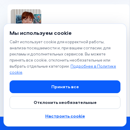
Мы используем cookie
Сайт использует cookie для корректной работы,
анализа посещаемости и, при вашем согласии, для
Жанна Соболь
рекламы и дополнительных сервисов. Вы можете
Психолог
принять все cookie, отклонить необязательные или
выбрать отдельные категории.
Подробнее в Политике
cookie
.
Коуч
Принять все
Стоимость
100 BYN
Отклонить необязательные
2 730 ₽
29.91 €
*цена в российских рублях и евро указана приблизительно,
окончательная зависит от курса, установленного Вашим банком.
Настроить cookie
Настроить фильтры