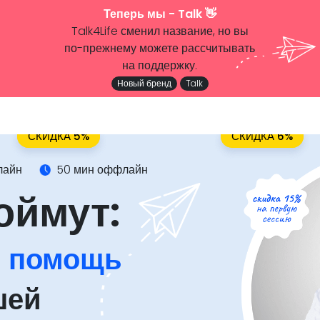
Теперь мы - Talk 👋
Talk4Life сменил название, но вы
по-прежнему можете рассчитывать
на поддержку.
Новый бренд
Talk
СКИДКА 5%
СКИДКА 5%
СКИДКА 6%
СКИДКА 6%
лайн
50 мин оффлайн
оймут:
я помощь
шей