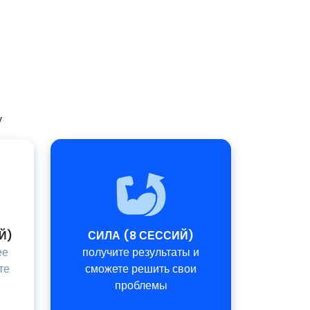
у
̆)
СИЛА (8 СЕССИЙ)
ее
получите результаты и
те
сможете решить свои
проблемы