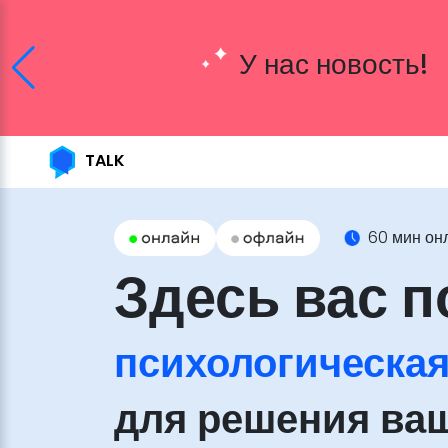
У нас новость!
TALK
60 мин он
Здесь вас п
психологическа
для решения ва