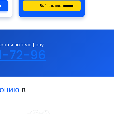
Выбрать пакет
ожно и по телефону
41-72-96
монию
в