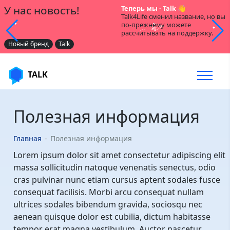
У нас новость!
Теперь мы - Talk 👋
Talk4Life сменил название, но вы
по-прежнему можете
рассчитывать на поддержку.
Новый бренд
Talk
TALK
Полезная информация
Главная
Полезная информация
Lorem ipsum dolor sit amet consectetur adipiscing elit
massa sollicitudin natoque venenatis senectus, odio
cras pulvinar nunc etiam cursus aptent sodales fusce
consequat facilisis. Morbi arcu consequat nullam
ultrices sodales bibendum gravida, sociosqu nec
aenean quisque dolor est cubilia, dictum habitasse
tempor erat magna vestibulum. Auctor nascetur