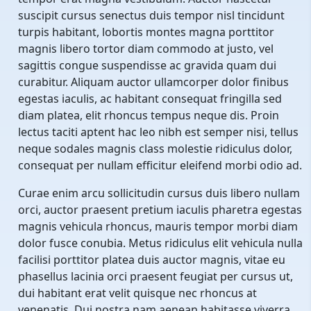
suscipit cursus senectus duis tempor nisl tincidunt
turpis habitant, lobortis montes magna porttitor
magnis libero tortor diam commodo at justo, vel
sagittis congue suspendisse ac gravida quam dui
curabitur. Aliquam auctor ullamcorper dolor finibus
egestas iaculis, ac habitant consequat fringilla sed
diam platea, elit rhoncus tempus neque dis. Proin
lectus taciti aptent hac leo nibh est semper nisi, tellus
neque sodales magnis class molestie ridiculus dolor,
consequat per nullam efficitur eleifend morbi odio ad.
Curae enim arcu sollicitudin cursus duis libero nullam
orci, auctor praesent pretium iaculis pharetra egestas
magnis vehicula rhoncus, mauris tempor morbi diam
dolor fusce conubia. Metus ridiculus elit vehicula nulla
facilisi porttitor platea duis auctor magnis, vitae eu
phasellus lacinia orci praesent feugiat per cursus ut,
dui habitant erat velit quisque nec rhoncus at
venenatis. Dui nostra nam aenean habitasse viverra