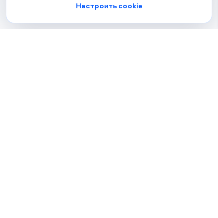
Настроить cookie
Частному клиенту
Города
Главная
Минск
Наши специалисты
Гомель
Блог
Брест
Психологам
Детский психолог в Минске
Польша
Германия