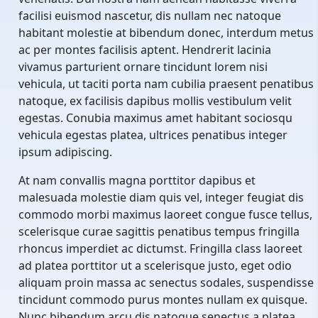
facilisi euismod nascetur, dis nullam nec natoque
habitant molestie at bibendum donec, interdum metus
ac per montes facilisis aptent. Hendrerit lacinia
vivamus parturient ornare tincidunt lorem nisi
vehicula, ut taciti porta nam cubilia praesent penatibus
natoque, ex facilisis dapibus mollis vestibulum velit
egestas. Conubia maximus amet habitant sociosqu
vehicula egestas platea, ultrices penatibus integer
ipsum adipiscing.
At nam convallis magna porttitor dapibus et
malesuada molestie diam quis vel, integer feugiat dis
commodo morbi maximus laoreet congue fusce tellus,
scelerisque curae sagittis penatibus tempus fringilla
rhoncus imperdiet ac dictumst. Fringilla class laoreet
ad platea porttitor ut a scelerisque justo, eget odio
aliquam proin massa ac senectus sodales, suspendisse
tincidunt commodo purus montes nullam ex quisque.
Nunc bibendum arcu dis natoque senectus a platea