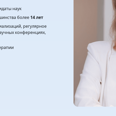
дидаты наук
шинства более
14 лет
иализаций, регулярное
аучных конференциях,
ерапии