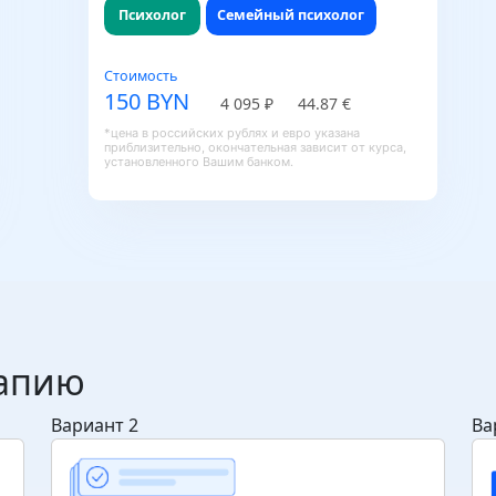
Психолог
Семейный психолог
Стоимость
150 BYN
4 095 ₽
44.87 €
*цена в российских рублях и евро указана
приблизительно, окончательная зависит от курса,
установленного Вашим банком.
рапию
Вариант 2
Ва