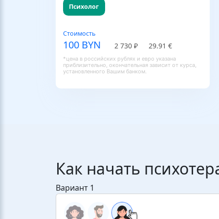
Психолог
Стоимость
100 BYN
2 730 ₽
29.91 €
*цена в российских рублях и евро указана
приблизительно, окончательная зависит от курса,
установленного Вашим банком.
Как начать психоте
Вариант 1