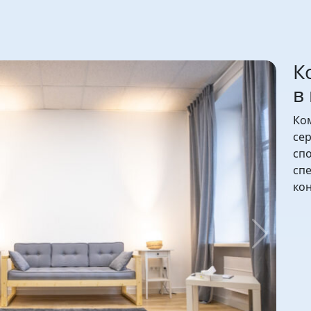
К
в
Ко
сер
сп
спе
ко