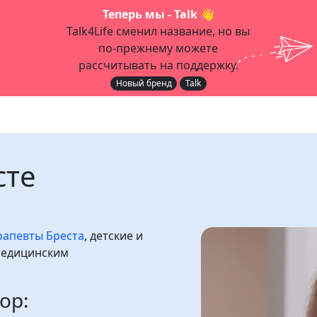
Теперь мы - Talk 👋
Talk4Life сменил название, но вы
по-прежнему можете
рассчитывать на поддержку.
Новый бренд
Talk
сте
рапевты Бреста
, детские и
медицинским
ор: