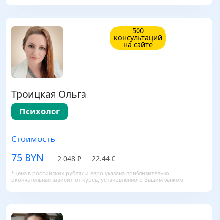
500
консультаций
на сайте
Троицкая Ольга
Психолог
Стоимость
75 BYN
2 048 ₽
22.44 €
*цена в российских рублях и евро указана приблизительно,
окончательная зависит от курса, установленного Вашим банком.