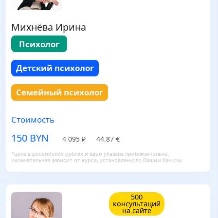
Михнёва Ирина
Психолог
Детский психолог
Семейный психолог
Стоимость
150 BYN
4 095 ₽
44.87 €
*цена в российских рублях и евро указана приблизительно,
окончательная зависит от курса, установленного Вашим банком.
500
консультаций
на сайте