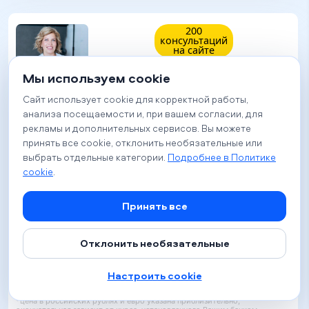
200
консультаций
на сайте
Мы используем cookie
Сайт использует cookie для корректной работы,
анализа посещаемости и, при вашем согласии, для
Карина Регушевская
рекламы и дополнительных сервисов. Вы можете
принять все cookie, отклонить необязательные или
Психолог
выбрать отдельные категории.
Подробнее в Политике
cookie
.
Детский психолог
Принять все
Семейный психолог
Отклонить необязательные
Стоимость
Настроить cookie
75 BYN
2 048 ₽
22.44 €
*цена в российских рублях и евро указана приблизительно,