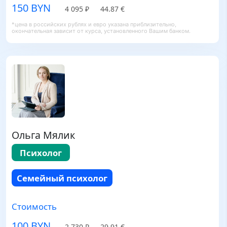
150 BYN
4 095 ₽
44.87 €
*цена в российских рублях и евро указана приблизительно,
окончательная зависит от курса, установленного Вашим банком.
Ольга Мялик
Психолог
Семейный психолог
Стоимость
100 BYN
2 730 ₽
29.91 €