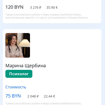
120 BYN
3 276 ₽
35.90 €
*цена в российских рублях и евро указана приблизительно,
окончательная зависит от курса, установленного Вашим банком.
Марина Щербина
Психолог
Стоимость
75 BYN
2 048 ₽
22.44 €
*цена в российских рублях и евро указана приблизительно,