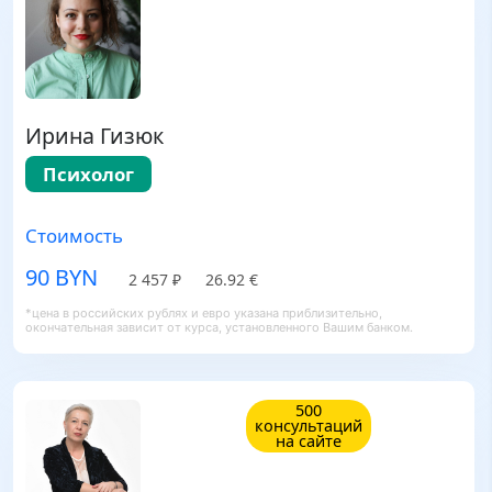
Ирина Гизюк
Психолог
Стоимость
90 BYN
2 457 ₽
26.92 €
*цена в российских рублях и евро указана приблизительно,
окончательная зависит от курса, установленного Вашим банком.
500
консультаций
на сайте