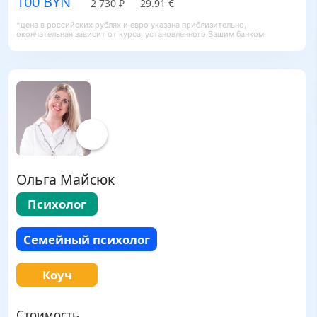
100 BYN
2 730 ₽
29.91 €
*цена в российских рублях и евро указана приблизительно,
окончательная зависит от курса, установленного Вашим банком.
Ольга Майсюк
Психолог
Семейный психолог
Коуч
Стоимость