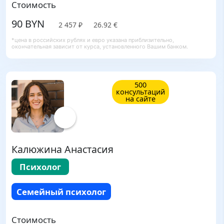
Стоимость
90 BYN
2 457 ₽
26.92 €
*цена в российских рублях и евро указана приблизительно,
окончательная зависит от курса, установленного Вашим банком.
500
консультаций
на сайте
Калюжина Анастасия
Психолог
Семейный психолог
Стоимость