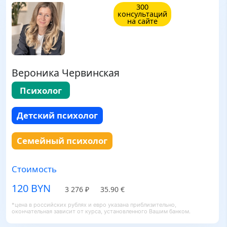
300
консультаций
на сайте
Вероника Червинская
Психолог
Детский психолог
Семейный психолог
Стоимость
120 BYN
3 276 ₽
35.90 €
*цена в российских рублях и евро указана приблизительно,
окончательная зависит от курса, установленного Вашим банком.