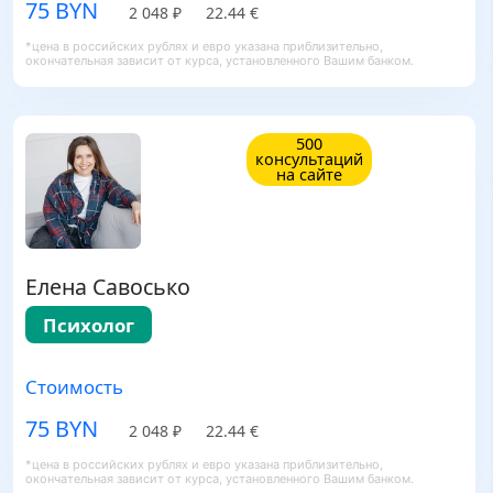
75 BYN
2 048 ₽
22.44 €
*цена в российских рублях и евро указана приблизительно,
окончательная зависит от курса, установленного Вашим банком.
500
консультаций
на сайте
Елена Савосько
Психолог
Стоимость
75 BYN
2 048 ₽
22.44 €
*цена в российских рублях и евро указана приблизительно,
окончательная зависит от курса, установленного Вашим банком.