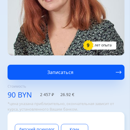
9
лет опыта
Записаться
Стоимость
90 BYN
2 457 ₽
26.92 €
*цена указана приблизительно, окончательная зависит от
курса, установленного Вашим банком.
Детский психолог
Коуч