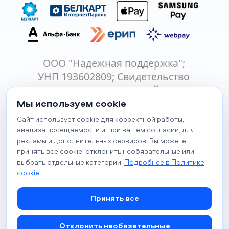
ООО "Надежная поддержка";
УНП 193602809; Свидетельство
о государственной
регистрации № 193602809 от
Мы используем cookie
29.11.2021 выдано Минским
Сайт использует cookie для корректной работы,
горисполкомом;
анализа посещаемости и, при вашем согласии, для
рекламы и дополнительных сервисов. Вы можете
220024, Республика Беларусь,
принять все cookie, отклонить необязательные или
Минск, ул. Бабушкина, 21А,
выбрать отдельные категории.
Подробнее в Политике
к.311А;
375 (29) 141-72-96
;
cookie
.
info@talk4life.online
© 2026 Психологический центр
Принять все
«Talk» (talk4life.online). Все
.
права защищены
Отклонить необязательные