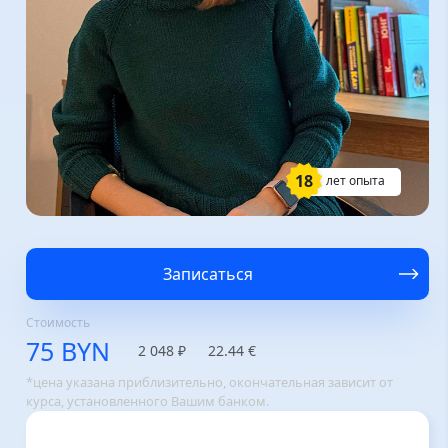
18
лет опыта
Записаться
Стоимость
75 BYN
2 048 ₽
22.44 €
*цена указана приблизительно, окончательная зависит от
курса, установленного Вашим банком.