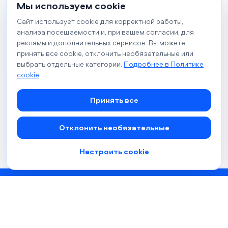
регистрации № 193602809 от
Мы используем cookie
29.11.2021 выдано Минским
Сайт использует cookie для корректной работы,
горисполкомом;
анализа посещаемости и, при вашем согласии, для
рекламы и дополнительных сервисов. Вы можете
220024, Республика Беларусь,
принять все cookie, отклонить необязательные или
Минск, ул. Бабушкина, 21А,
выбрать отдельные категории.
Подробнее в Политике
к.311А;
375 (29) 141-72-96
;
cookie
.
info@talk4life.online
© 2026 Психологический центр
Принять все
«Talk» (talk4life.online). Все
.
права защищены
Отклонить необязательные
Настройки cookie
Настроить cookie