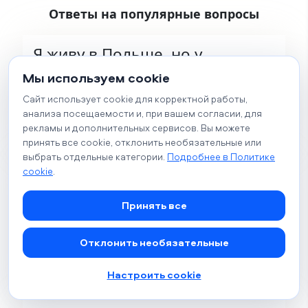
Ответы на популярные вопросы
Я живу в Польше, но у
меня нет карты побыта /
Мы используем cookie
все документы в
Сайт использует cookie для корректной работы,
процессе. Могу ли я
анализа посещаемости и, при вашем согласии, для
обратиться?
рекламы и дополнительных сервисов. Вы можете
принять все cookie, отклонить необязательные или
выбрать отдельные категории.
Подробнее в Политике
cookie
.
Безопасно ли
рассказывать психологу
Принять все
о своих чувствах,
связанных с войной,
Отклонить необязательные
переездом и страхами
за будущее?
Настроить cookie