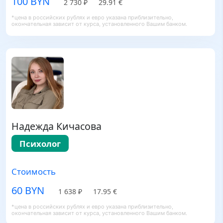
100 BYN
2 730 ₽
29.91 €
*цена в российских рублях и евро указана приблизительно,
окончательная зависит от курса, установленного Вашим банком.
Надежда Кичасова
Психолог
Стоимость
60 BYN
1 638 ₽
17.95 €
*цена в российских рублях и евро указана приблизительно,
окончательная зависит от курса, установленного Вашим банком.